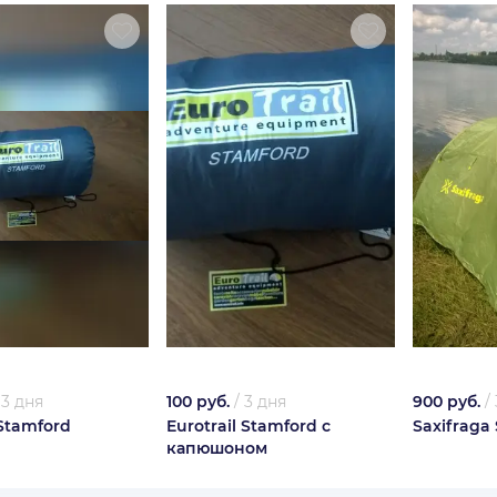
/
3 дня
100 руб.
/
3 дня
900 руб.
/
 Stamford
Eurotrail Stamford с
Saxifraga
капюшоном