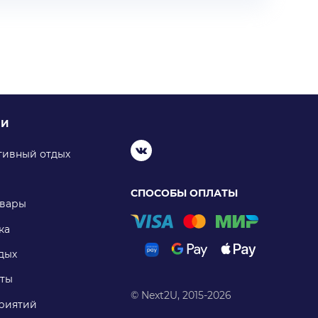
ИИ
тивный отдых
СПОСОБЫ ОПЛАТЫ
овары
ка
дых
ты
© Next2U, 2015-2026
риятий