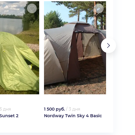
3 дня
1 500 руб.
/
3 дня
100 руб.
/
3
 Sunset 2
Nordway Twin Sky 4 Basic
NORDWAY 