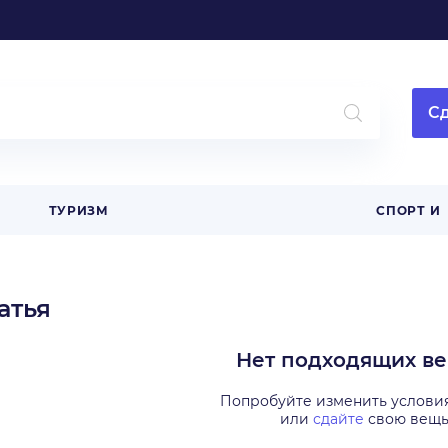
Сд
ТУРИЗМ
СПОРТ И
атья
Нет подходящих в
Попробуйте изменить услови
или
сдайте
свою вещ