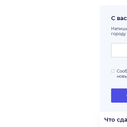
С ва
Напишит
городу
Сооб
нов
Что сд