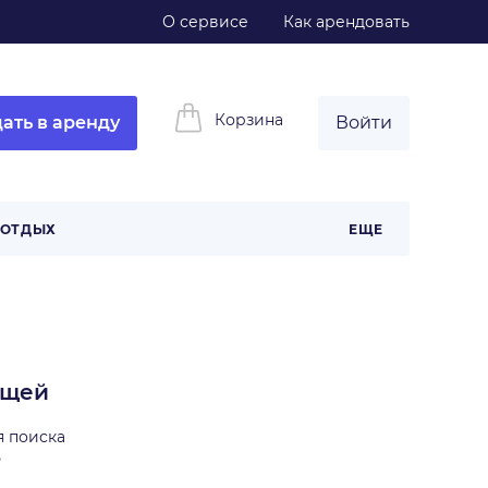
О сервисе
Как арендовать
Корзина
ать в аренду
Войти
 ОТДЫХ
ЕЩЕ
ещей
я поиска
ь