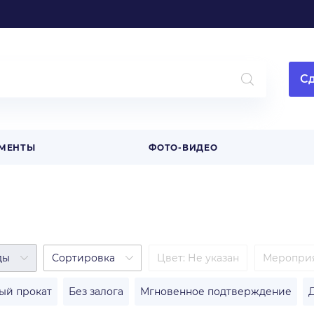
Сд
МЕНТЫ
ФОТО-ВИДЕО
ды
Сортировка
Цвет
:
Не указан
Меропри
ый прокат
Без залога
Мгновенное подтверждение