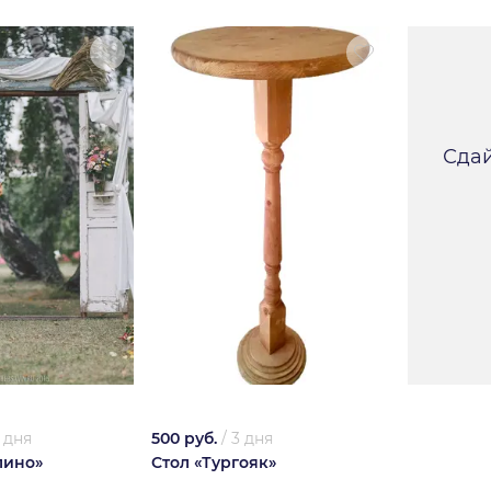
Сдай
 дня
500 руб.
/
3 дня
лино»
Стол «Тургояк»