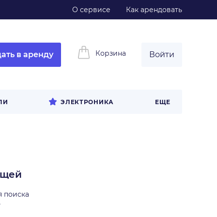
О сервисе
Как арендовать
Корзина
ать в аренду
Войти
ЛИ
ЭЛЕКТРОНИКА
ЕЩЕ
ещей
я поиска
ь