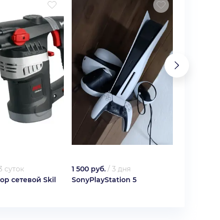
3 суток
1 500 руб.
/
3 дня
1 500 руб.
р сетевой Skil
SonyPlayStation 5
Xbox serie