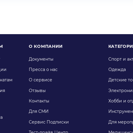
М
О КОМПАНИИ
КАТЕГОР
у
Документы
Спорт и ак
ции
Пресса о нас
Одежда
катам
О сервисе
Детские т
ия
Отзывы
Электрони
Контакты
Хобби и от
Для СМИ
Инструмен
га
Сервис Подписки
Для мероп
Тест-драйв Центр
Медицинск