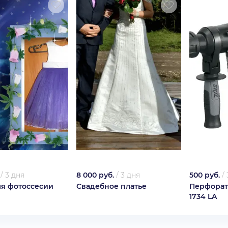
/
3 дня
8 000 руб.
/
3 дня
500 руб.
/
ля фотоссесии
Свадебное платье
Перфорато
1734 LA