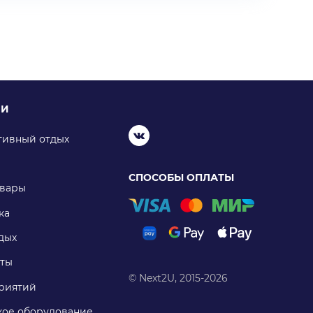
ИИ
тивный отдых
СПОСОБЫ ОПЛАТЫ
овары
ка
дых
ты
© Next2U, 2015-2026
риятий
ое оборудование