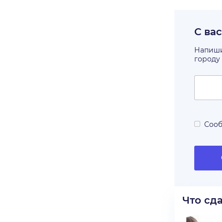
С ва
Напишит
городу
Сооб
Что сд