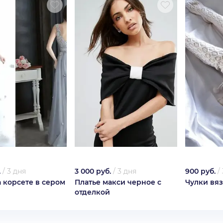
.
/
3 дня
3 000 руб.
/
3 дня
900 руб.
/
а корсете в сером
Платье макси черное с
Чулки вя
отделкой