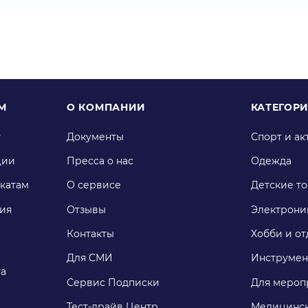
М
О КОМПАНИИ
КАТЕГОР
у
Документы
Спорт и ак
ции
Пресса о нас
Одежда
катам
О сервисе
Детские т
ия
Отзывы
Электрони
Контакты
Хобби и от
Для СМИ
Инструмен
га
Сервис Подписки
Для мероп
Тест-драйв Центр
Медицинск