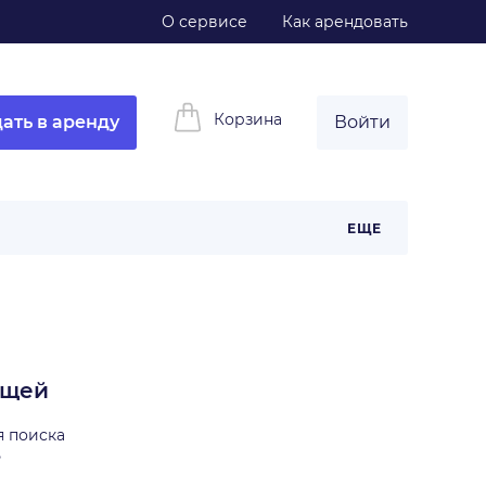
О сервисе
Как арендовать
Корзина
ать в аренду
Войти
ЕЩЕ
ещей
я поиска
ь