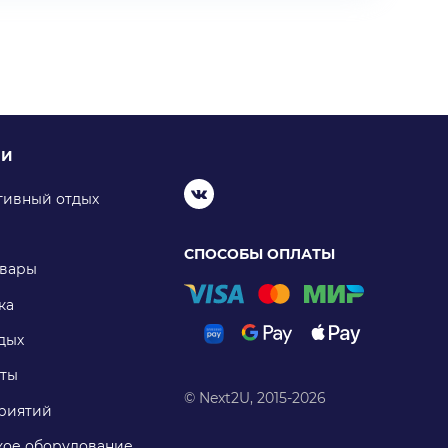
ИИ
тивный отдых
СПОСОБЫ ОПЛАТЫ
овары
ка
дых
ты
© Next2U, 2015-2026
риятий
ое оборудование