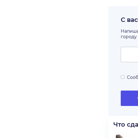
С ва
Напишит
городу
Сооб
Что сд