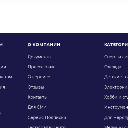
М
О КОМПАНИИ
КАТЕГОР
у
Документы
Спорт и ак
ции
Пресса о нас
Одежда
катам
О сервисе
Детские т
ия
Отзывы
Электрони
Контакты
Хобби и от
Для СМИ
Инструмен
га
Сервис Подписки
Для мероп
Тест-драйв Центр
Медицинск