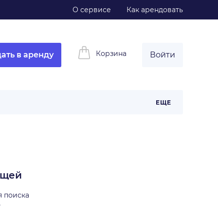
О сервисе
Как арендовать
Корзина
ать в аренду
Войти
ЕЩЕ
ещей
я поиска
ь