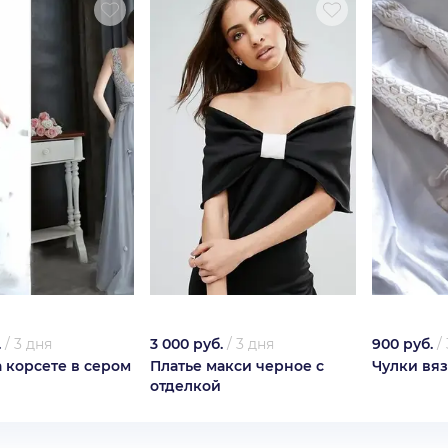
.
/
3 дня
3 000 руб.
/
3 дня
900 руб.
/
а корсете в сером
Платье макси черное с
Чулки вя
отделкой