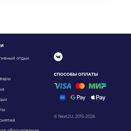
ИИ
тивный отдых
СПОСОБЫ ОПЛАТЫ
овары
ка
дых
ты
© Next2U, 2015-2026
риятий
ое оборудование