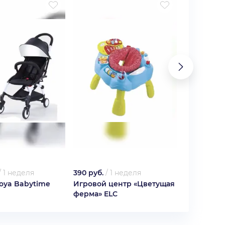
/
1 неделя
390 руб.
/
1 неделя
890 руб.
/
oya Babytime
Игровой центр «Цветущая
Небулайзе
ферма» ELC