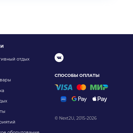
ИИ
тивный отдых
СПОСОБЫ ОПЛАТЫ
овары
ка
дых
ты
© Next2U, 2015-2026
риятий
ое оборудование