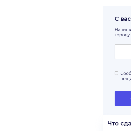
С ва
Напишит
городу
Сооб
вещ
Что сд