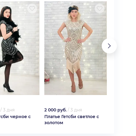
/
3 дня
2 000 руб.
/
3 дня
2 500 руб.
тсби черное с
Платье Гетсби светлое с
Фиолетово
золотом
принцесс