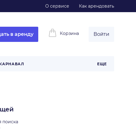
О сервисе
Как арендовать
Корзина
ать в аренду
Войти
КАРНАВАЛ
ЕЩЕ
ещей
я поиска
ь