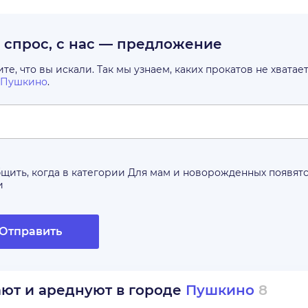
с спрос, с нас — предложение
е, что вы искали. Так мы узнаем, каких прокатов не хватае
Пушкино
.
щить, когда в категории
Для мам и новорожденных
появят
и
Отправить
ают и ареднуют в городе
Пушкино
8