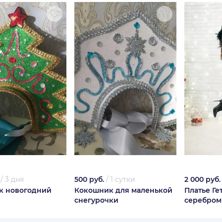
/
3 дня
500 руб.
/
1 сутки
2 000 руб.
к новогодний
Кокошник для маленькой
Платье Ге
снегурочки
серебром