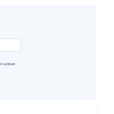
т
ся новые