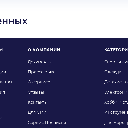
енных
М
О КОМПАНИИ
КАТЕГОР
у
Документы
Спорт и ак
ции
Пресса о нас
Одежда
катам
О сервисе
Детские т
ия
Отзывы
Электрони
Контакты
Хобби и от
Для СМИ
Инструмен
га
Сервис Подписки
Для мероп