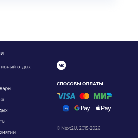
ИИ
тивный отдых
СПОСОБЫ ОПЛАТЫ
овары
ка
дых
ты
© Next2U, 2015-2026
риятий