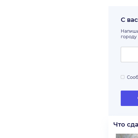
С ва
Напишит
городу
Сооб
Что сд