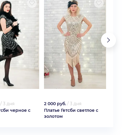
/
3 дня
2 000 руб.
/
3 дня
2 500 руб.
тсби черное с
Платье Гетсби светлое с
Фиолетово
золотом
принцесс