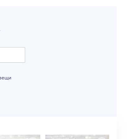
т
 вещи