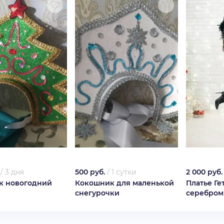
/
3 дня
500 руб.
/
1 сутки
2 000 руб.
к новогодний
Кокошник для маленькой
Платье Ге
снегурочки
серебром