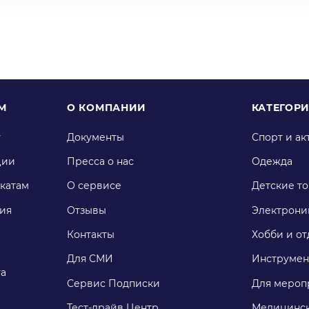
М
О КОМПАНИИ
КАТЕГОР
у
Документы
Спорт и ак
ции
Пресса о нас
Одежда
катам
О сервисе
Детские т
ия
Отзывы
Электрони
Контакты
Хобби и от
Для СМИ
Инструмен
га
Сервис Подписки
Для мероп
Тест-драйв Центр
Медицинск