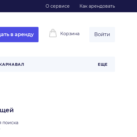
О сервисе
Как арендовать
Корзина
ать в аренду
Войти
КАРНАВАЛ
ЕЩЕ
ещей
я поиска
ь