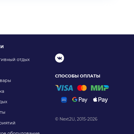
ИИ
тивный отдых
СПОСОБЫ ОПЛАТЫ
овары
ка
дых
ты
© Next2U, 2015-2026
риятий
ое оборудование