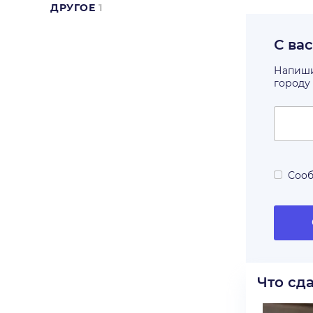
ДРУГОЕ
1
С ва
Напишит
городу
Сооб
Что сд