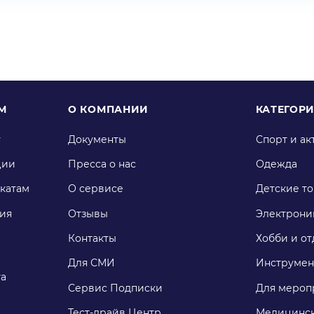
М
О КОМПАНИИ
КАТЕГОР
у
Документы
Спорт и ак
ции
Пресса о нас
Одежда
катам
О сервисе
Детские т
ия
Отзывы
Электрони
Контакты
Хобби и от
Для СМИ
Инструмен
га
Сервис Подписки
Для мероп
Тест-драйв Центр
Медицинск