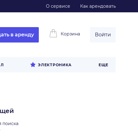
О сервисе
Как арендовать
Корзина
ать в аренду
Войти
АЛ
ЭЛЕКТРОНИКА
ЕЩЕ
ещей
я поиска
ь