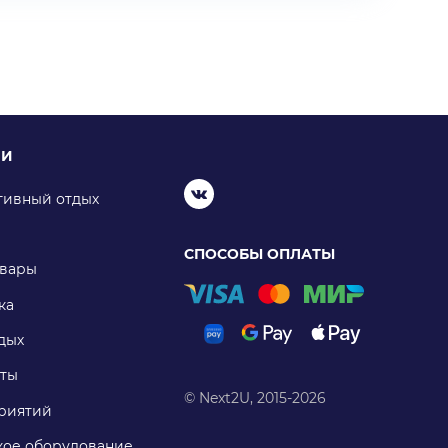
ИИ
тивный отдых
СПОСОБЫ ОПЛАТЫ
овары
ка
дых
ты
© Next2U, 2015-2026
риятий
ое оборудование