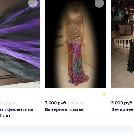
/
1 сутки
3 000 руб.
/
3 дня
3 000 руб.
елифисента на
Вечернее платье
Вечернее,
8 лет