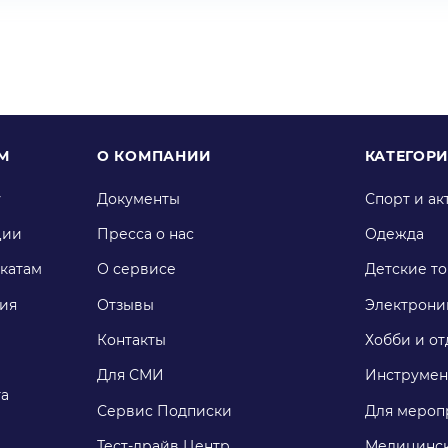
М
О КОМПАНИИ
КАТЕГОР
у
Документы
Спорт и ак
ции
Пресса о нас
Одежда
катам
О сервисе
Детские т
ия
Отзывы
Электрони
Контакты
Хобби и от
Для СМИ
Инструмен
га
Сервис Подписки
Для мероп
Тест-драйв Центр
Медицинск