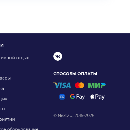
ИИ
тивный отдых
СПОСОБЫ ОПЛАТЫ
овары
ка
дых
ты
© Next2U, 2015-2026
риятий
ое оборудование