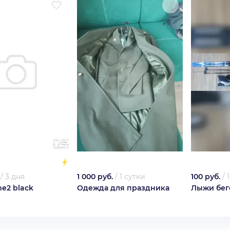
/
3 дня
1 000 руб.
/
1 сутки
100 руб.
/
me2 black
Одежда для праздника
Лыжи бег