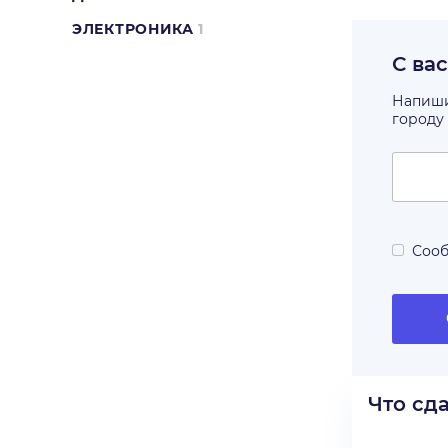
ЭЛЕКТРОНИКА
1
С ва
Напишит
городу
Сооб
Что сд