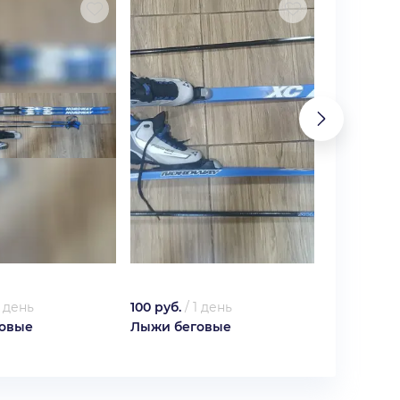
1 день
100 руб.
/
1 день
600 руб.
/
овые
Лыжи беговые
Нарядное 