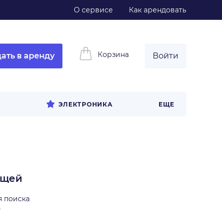
О сервисе
Как арендовать
Корзина
ать в аренду
Войти
Л
ЭЛЕКТРОНИКА
ЕЩЕ
ещей
я поиска
ь