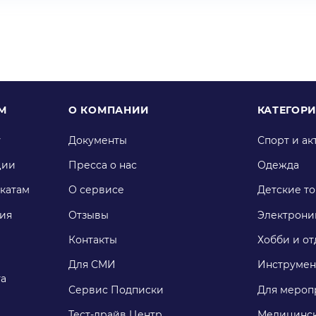
М
О КОМПАНИИ
КАТЕГОР
у
Документы
Спорт и ак
ции
Пресса о нас
Одежда
катам
О сервисе
Детские т
ия
Отзывы
Электрони
Контакты
Хобби и от
Для СМИ
Инструмен
га
Сервис Подписки
Для мероп
Тест-драйв Центр
Медицинск