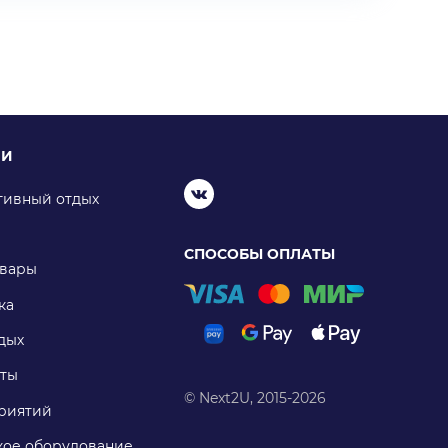
ИИ
тивный отдых
СПОСОБЫ ОПЛАТЫ
овары
ка
дых
ты
© Next2U, 2015-2026
риятий
ое оборудование