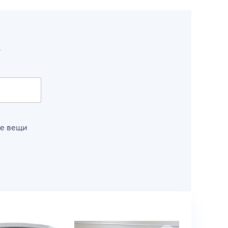
т
ые вещи