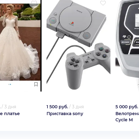
.
/
3 дня
1 500 руб.
/
3 дня
5 000 руб.
е платье
Приставка sony
Велотрена
Cycle M