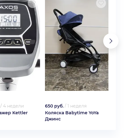
/
4 недели
650 руб.
/
1 неделя
1 000 руб.
жер Kettler
Коляска Babytime YoYa
Клиничес
Джинс
Medela