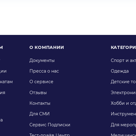
М
О КОМПАНИИ
КАТЕГОР
у
Документы
Спорт и ак
ции
Пресса о нас
Одежда
катам
О сервисе
Детские т
ия
Отзывы
Электрони
Контакты
Хобби и от
Для СМИ
Инструмен
га
Сервис Подписки
Для мероп
Тест-драйв Центр
Медицинск