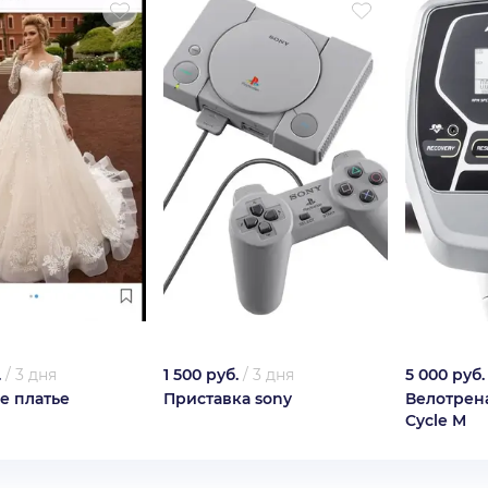
.
/
3 дня
1 500 руб.
/
3 дня
5 000 руб.
е платье
Приставка sony
Велотрена
Cycle M