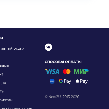
ИИ
тивный отдых
СПОСОБЫ ОПЛАТЫ
овары
ка
дых
ты
© Next2U, 2015-2026
риятий
ое оборудование