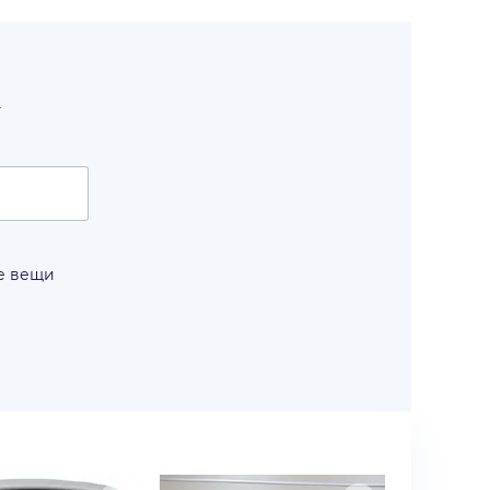
т
е вещи