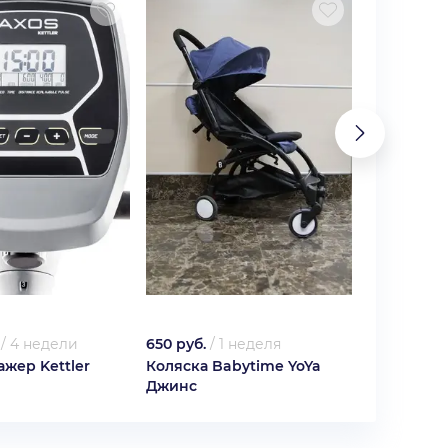
/
4 недели
650 руб.
/
1 неделя
1 000 руб.
жер Kettler
Коляска Babytime YoYa
Клиничес
Джинс
Medela