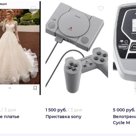
.
/
3 дня
1 500 руб.
/
3 дня
5 000 руб.
е платье
Приставка sony
Велотрена
Cycle M