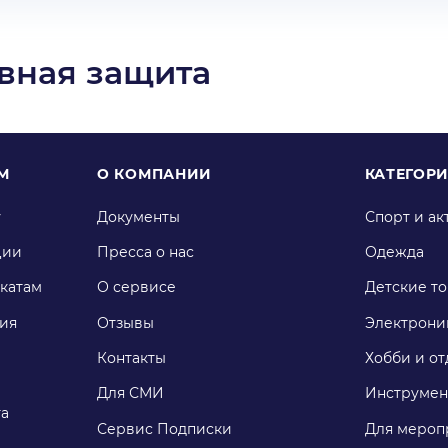
вная защита
М
О КОМПАНИИ
КАТЕГОР
у
Документы
Спорт и ак
ции
Пресса о нас
Одежда
катам
О сервисе
Детские т
ия
Отзывы
Электрони
Контакты
Хобби и от
Для СМИ
Инструмен
га
Сервис Подписки
Для мероп