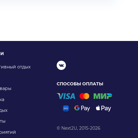
ИИ
тивный отдых
СПОСОБЫ ОПЛАТЫ
овары
ка
дых
ты
© Next2U, 2015-2026
риятий