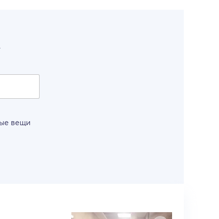
т
вые вещи