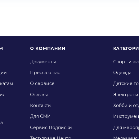
М
О КОМПАНИИ
КАТЕГОР
у
Документы
Спорт и ак
ции
Пресса о нас
Одежда
катам
О сервисе
Детские т
ия
Отзывы
Электрони
Контакты
Хобби и от
Для СМИ
Инструмен
га
Сервис Подписки
Для мероп
Тест-драйв Центр
Медицинск