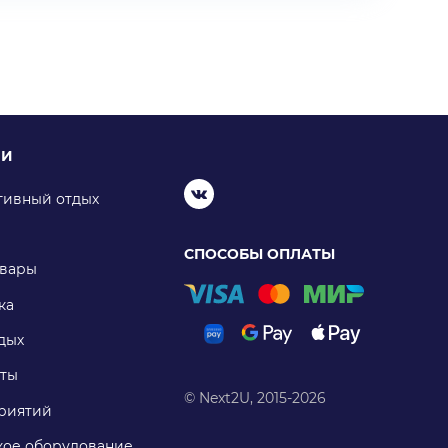
ИИ
тивный отдых
СПОСОБЫ ОПЛАТЫ
овары
ка
дых
ты
© Next2U, 2015-2026
риятий
ое оборудование