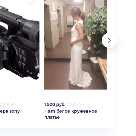
/
3 дня
1 500 руб.
/
3 дня
3 000 руб.
ера sony
H&m белое кружевное
Свадебное
платье