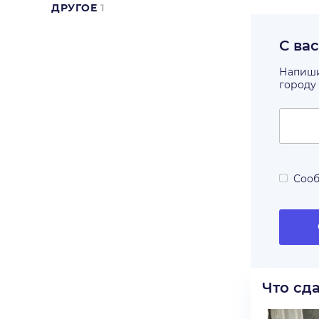
ДРУГОЕ
1
С ва
Напишит
городу
Сооб
Что сд