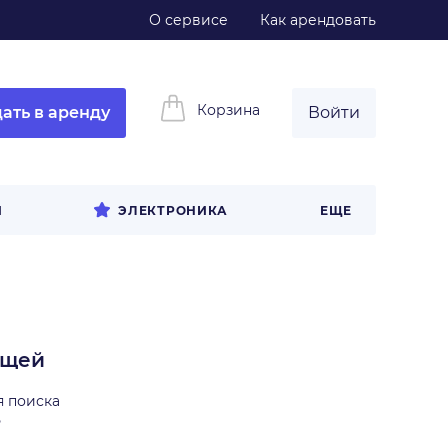
О сервисе
Как арендовать
Корзина
ать в аренду
Войти
И
ЭЛЕКТРОНИКА
ЕЩЕ
ещей
я поиска
ь