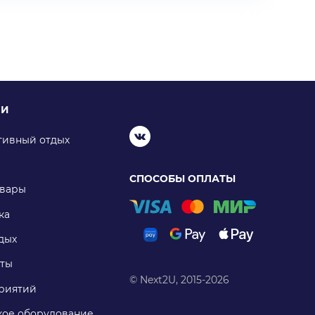
ИИ
тивный отдых
СПОСОБЫ ОПЛАТЫ
овары
ка
дых
ты
© Next2U, 2015-2026
риятий
ое оборудование