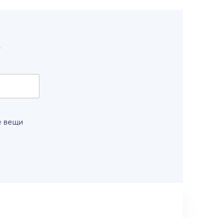
т
е вещи