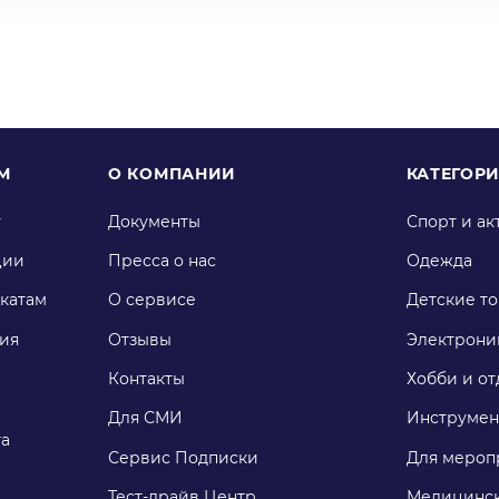
М
О КОМПАНИИ
КАТЕГОР
у
Документы
Спорт и ак
ции
Пресса о нас
Одежда
катам
О сервисе
Детские т
ия
Отзывы
Электрони
Контакты
Хобби и от
Для СМИ
Инструмен
га
Сервис Подписки
Для мероп
Тест-драйв Центр
Медицинск