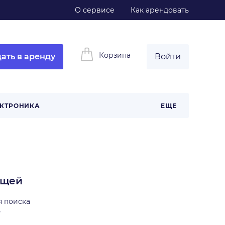
О сервисе
Как арендовать
Корзина
ать в аренду
Войти
КТРОНИКА
ЕЩЕ
ещей
я поиска
ь