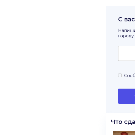
С ва
Напишит
городу
Сооб
Что сд