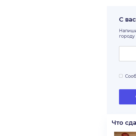
С ва
Напишит
городу
Сооб
Что сд