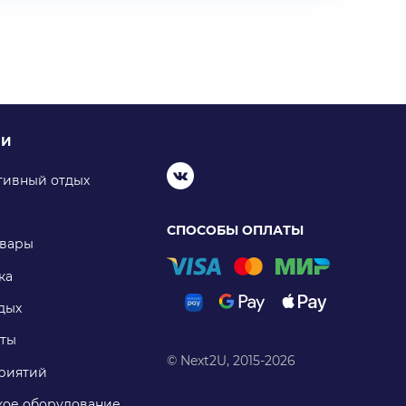
ИИ
тивный отдых
СПОСОБЫ ОПЛАТЫ
овары
ка
дых
ты
© Next2U, 2015-2026
риятий
ое оборудование