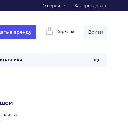
О сервисе
Как арендовать
Корзина
ать в аренду
Войти
КТРОНИКА
ЕЩЕ
ещей
я поиска
ь