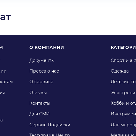
ат
М
О КОМПАНИИ
КАТЕГОР
у
Документы
Спорт и ак
ции
Пресса о нас
Одежда
катам
О сервисе
Детские т
ия
Отзывы
Электрони
Контакты
Хобби и от
Для СМИ
Инструмен
га
Сервис Подписки
Для мероп
Тест-драйв Центр
Медицинск