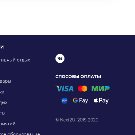
ИИ
тивный отдых
СПОСОБЫ ОПЛАТЫ
овары
ка
дых
ты
© Next2U, 2015-2026
риятий
ое оборудование