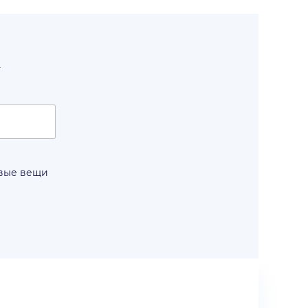
т
овые вещи