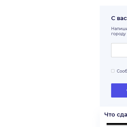
С ва
Напишит
городу
Сооб
Что сд