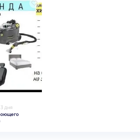
/
3 дня
моющего
а