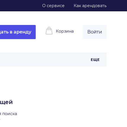
О сервисе
Как арендовать
Корзина
ать в аренду
Войти
ЕЩЕ
ещей
я поиска
ь