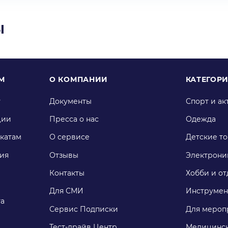
ы
М
О КОМПАНИИ
КАТЕГОР
у
Документы
Спорт и ак
ции
Пресса о нас
Одежда
катам
О сервисе
Детские т
ия
Отзывы
Электрони
Контакты
Хобби и от
Для СМИ
Инструмен
га
Сервис Подписки
Для мероп
Тест-драйв Центр
Медицинск