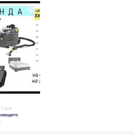
/
3 дня
моющего
а