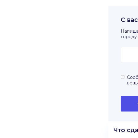
С ва
Напишит
городу
Сооб
вещ
Что сд