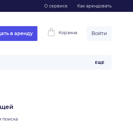
О сервисе
Как арендовать
Корзина
ать в аренду
Войти
ЕЩЕ
ещей
я поиска
ь