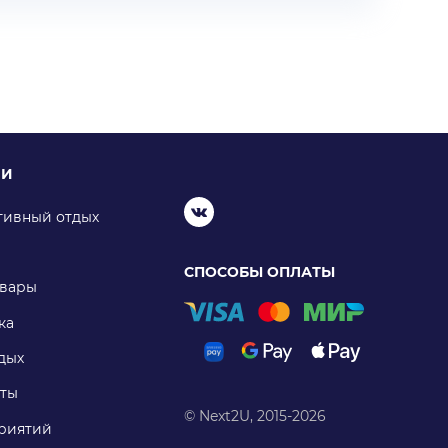
ИИ
тивный отдых
СПОСОБЫ ОПЛАТЫ
овары
ка
дых
ты
© Next2U, 2015-2026
риятий