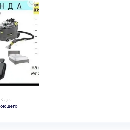
/
3 дня
моющего
а