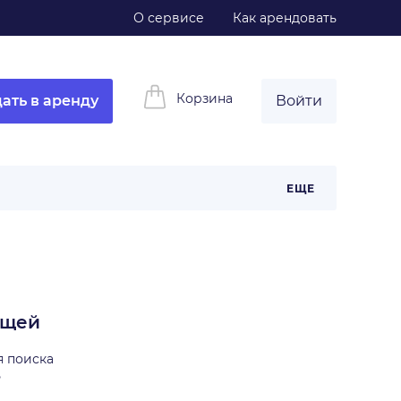
О сервисе
Как арендовать
Корзина
ать в аренду
Войти
ЕЩЕ
ещей
я поиска
ь