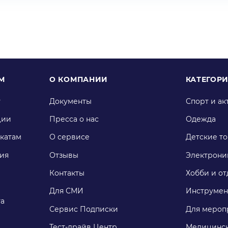
М
О КОМПАНИИ
КАТЕГОР
у
Документы
Спорт и ак
ции
Пресса о нас
Одежда
катам
О сервисе
Детские т
ия
Отзывы
Электрони
Контакты
Хобби и от
Для СМИ
Инструмен
га
Сервис Подписки
Для мероп
Тест-драйв Центр
Медицинск