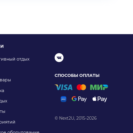
ИИ
тивный отдых
СПОСОБЫ ОПЛАТЫ
овары
ка
дых
ты
© Next2U, 2015-2026
риятий
ое оборудование