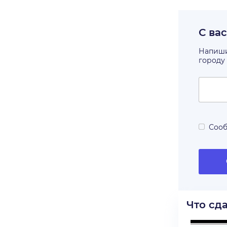
С ва
Напишит
городу
Сооб
Что сд