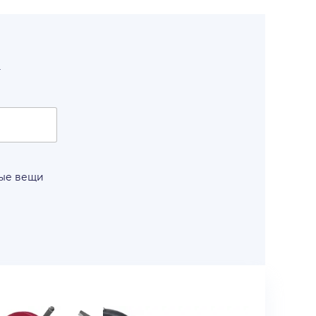
т
вые вещи