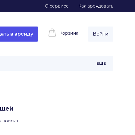
О сервисе
Как арендовать
Корзина
ать в аренду
Войти
ЕЩЕ
ещей
я поиска
ь