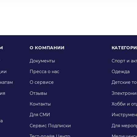
М
О КОМПАНИИ
КАТЕГОР
у
Документы
Спорт и ак
ции
Пресса о нас
Одежда
катам
О сервисе
Детские т
ия
Отзывы
Электрони
Контакты
Хобби и от
Для СМИ
Инструмен
га
Сервис Подписки
Для мероп
Тест-драйв Центр
Медицинск