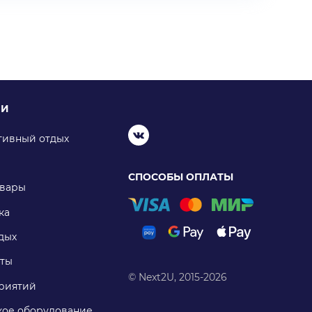
ИИ
тивный отдых
СПОСОБЫ ОПЛАТЫ
овары
ка
дых
ты
© Next2U, 2015-2026
риятий
ое оборудование