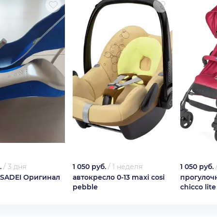
.
/
3 дня
1 050 руб.
/
1 неделя
1 050 руб.
SADEI Оригинал
автокресло 0-13 maxi cosi
прогулоч
pebble
chicco lit