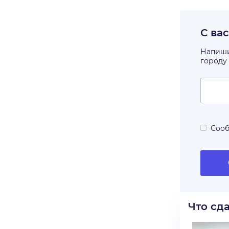
С ва
Напишит
городу
Сооб
Что сд