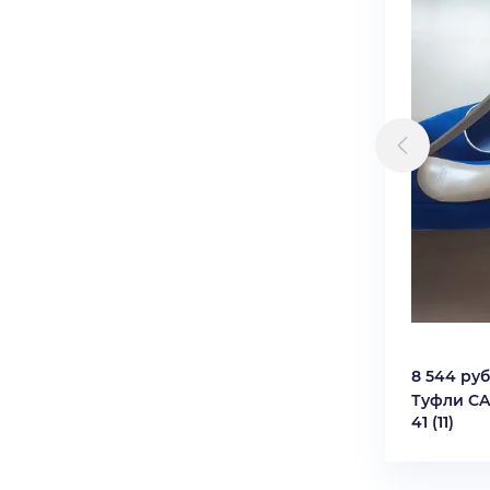
8 544 руб
Туфли CA
41 (11)