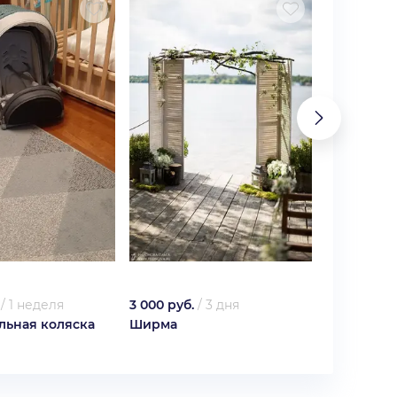
/
1 неделя
3 000 руб.
/
3 дня
300 руб.
/
льная коляска
Ширма
Фигурные
Nordway