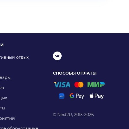
ИИ
тивный отдых
СПОСОБЫ ОПЛАТЫ
овары
ка
дых
ты
© Next2U, 2015-2026
риятий
ое оборудование