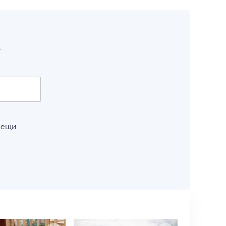
т
вещи