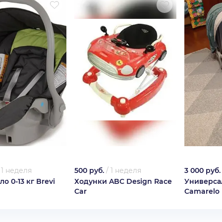
/
1 неделя
500 руб.
/
1 неделя
3 000 руб.
о 0-13 кг Brevi
Ходунки ABC Design Race
Универса
Car
Camarelo