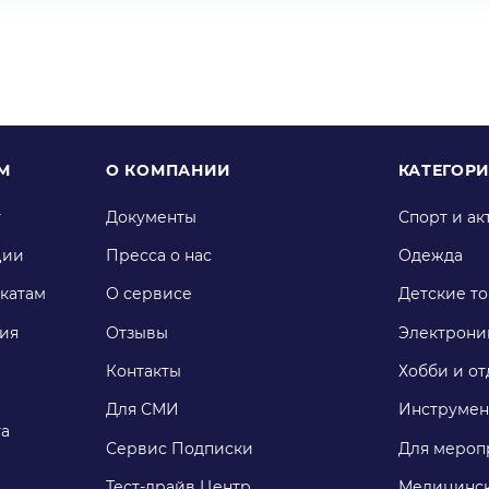
М
О КОМПАНИИ
КАТЕГОР
у
Документы
Спорт и ак
ции
Пресса о нас
Одежда
катам
О сервисе
Детские т
ия
Отзывы
Электрони
Контакты
Хобби и от
Для СМИ
Инструмен
га
Сервис Подписки
Для мероп
Тест-драйв Центр
Медицинск