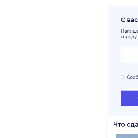
С ва
Напишит
городу
Сооб
Что сд