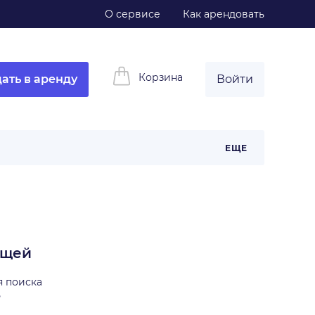
О сервисе
Как арендовать
Корзина
ать в аренду
Войти
ЕЩЕ
ещей
я поиска
ь