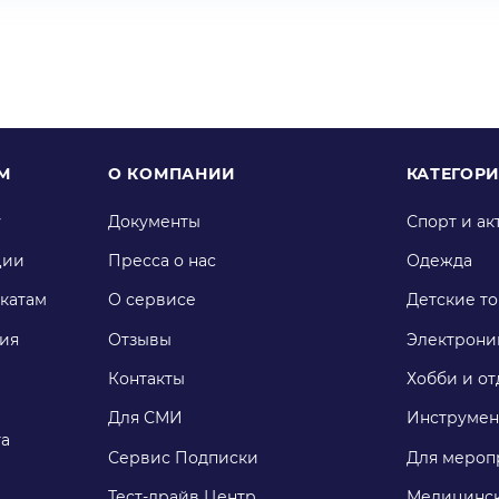
М
О КОМПАНИИ
КАТЕГОР
у
Документы
Спорт и ак
ции
Пресса о нас
Одежда
катам
О сервисе
Детские т
ия
Отзывы
Электрони
Контакты
Хобби и от
Для СМИ
Инструмен
га
Сервис Подписки
Для мероп
Тест-драйв Центр
Медицинск