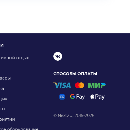
ИИ
тивный отдых
СПОСОБЫ ОПЛАТЫ
овары
ка
дых
ты
© Next2U, 2015-2026
риятий
ое оборудование