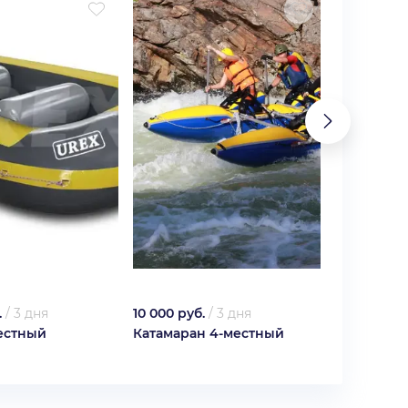
.
/
3 дня
10 000 руб.
/
3 дня
8 000 руб.
местный
Катамаран 4-местный
Катамаран