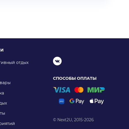
ИИ
тивный отдых
СПОСОБЫ ОПЛАТЫ
овары
ка
дых
ты
© Next2U, 2015-2026
риятий