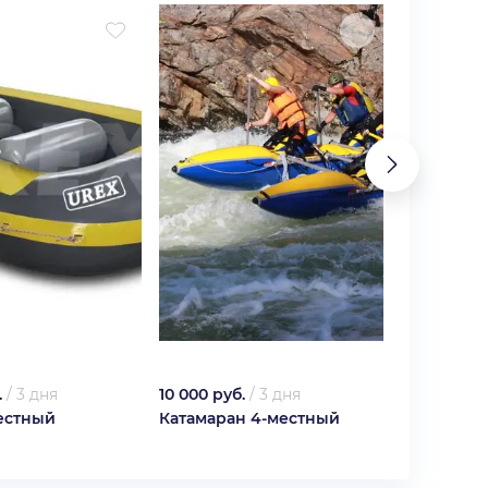
.
/
3 дня
10 000 руб.
/
3 дня
8 000 руб.
местный
Катамаран 4-местный
Катамаран