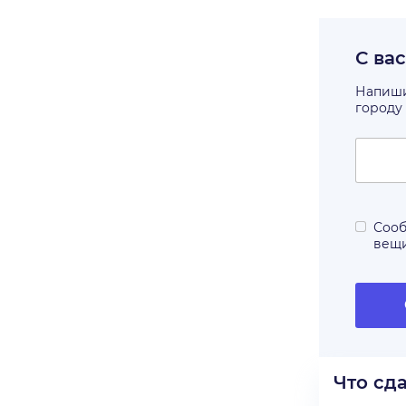
С ва
Напишит
городу
Сооб
вещ
Что сд