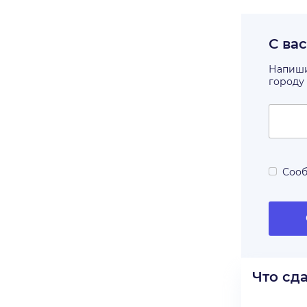
С ва
Напишит
городу
Сооб
Что сд