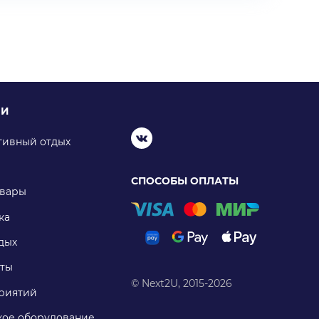
ИИ
тивный отдых
СПОСОБЫ ОПЛАТЫ
овары
ка
дых
ты
© Next2U, 2015-2026
риятий
ое оборудование