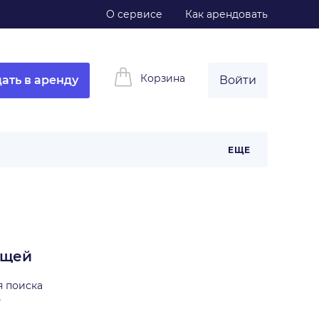
О сервисе
Как арендовать
Корзина
ать в аренду
Войти
ЕЩЕ
ещей
я поиска
ь