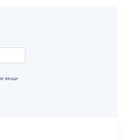
т
ые вещи