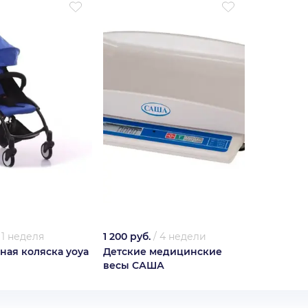
/
1 неделя
1 200 руб.
/
4 недели
ная коляска yoya
Детские медицинские
весы САША