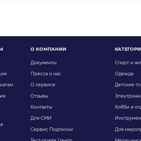
М
О КОМПАНИИ
КАТЕГОР
у
Документы
Спорт и ак
ции
Пресса о нас
Одежда
катам
О сервисе
Детские т
ия
Отзывы
Электрони
Контакты
Хобби и от
Для СМИ
Инструмен
га
Сервис Подписки
Для мероп
Тест-драйв Центр
Медицинск