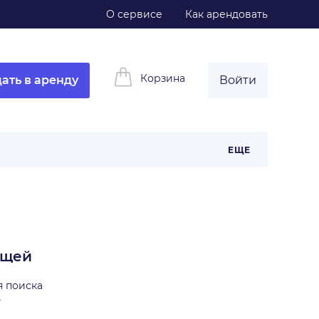
О сервисе
Как арендовать
Корзина
ать в аренду
Войти
ЕЩЕ
ещей
я поиска
ь