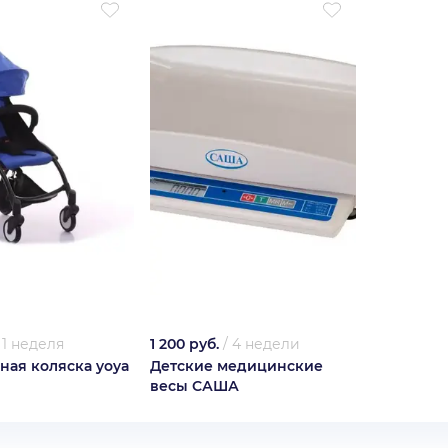
/
1 неделя
1 200 руб.
/
4 недели
ная коляска yoya
Детские медицинские
весы САША