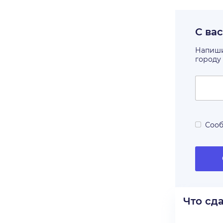
С ва
Напишит
городу
Сооб
Что сд