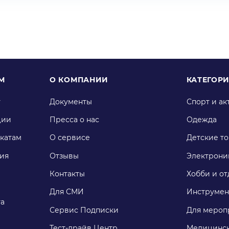
М
О КОМПАНИИ
КАТЕГОР
у
Документы
Спорт и ак
ции
Пресса о нас
Одежда
катам
О сервисе
Детские т
ия
Отзывы
Электрони
Контакты
Хобби и от
Для СМИ
Инструмен
га
Сервис Подписки
Для мероп
Тест-драйв Центр
Медицинск