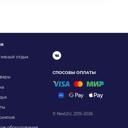
ИИ
тивный отдых
СПОСОБЫ ОПЛАТЫ
овары
ка
дых
ты
© Next2U, 2015-2026
риятий
ое оборудование