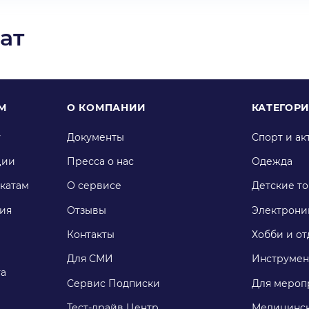
ат
М
О КОМПАНИИ
КАТЕГОР
у
Документы
Спорт и ак
ции
Пресса о нас
Одежда
катам
О сервисе
Детские т
ия
Отзывы
Электрони
Контакты
Хобби и от
Для СМИ
Инструмен
га
Сервис Подписки
Для мероп
Тест-драйв Центр
Медицинск