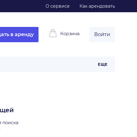
О сервисе
Как арендовать
Корзина
ать в аренду
Войти
ЕЩЕ
ещей
я поиска
ь