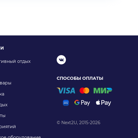
ИИ
тивный отдых
СПОСОБЫ ОПЛАТЫ
овары
ка
дых
ты
© Next2U, 2015-2026
риятий
ое оборудование