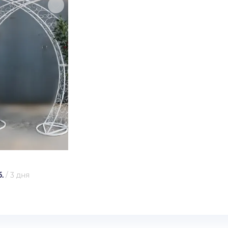
.
/
3 дня