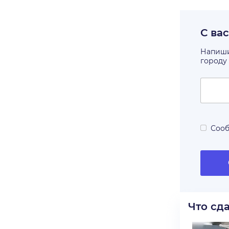
С ва
Напишит
городу
Сооб
Что сд