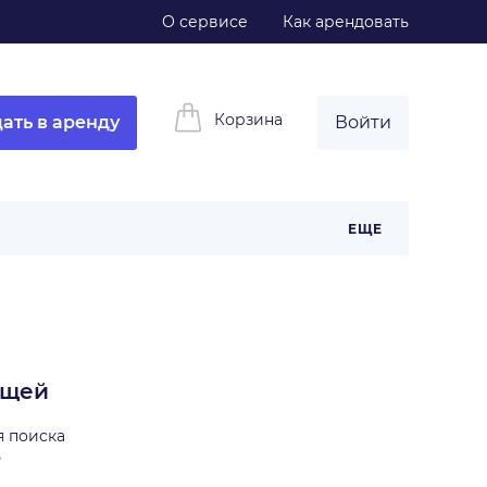
О сервисе
Как арендовать
Корзина
ать в аренду
Войти
ЕЩЕ
ещей
я поиска
ь