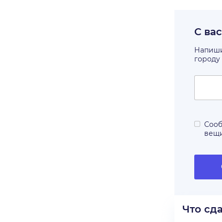
С ва
Напишит
городу
Сооб
вещ
Что сд