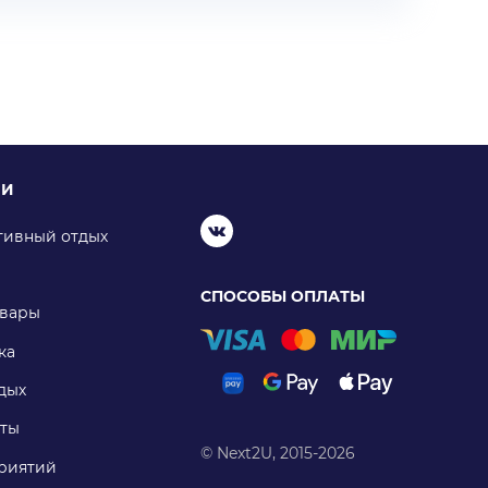
ИИ
тивный отдых
СПОСОБЫ ОПЛАТЫ
овары
ка
дых
ты
© Next2U, 2015-2026
риятий