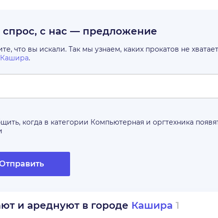
с спрос, с нас — предложение
е, что вы искали. Так мы узнаем, каких прокатов не хватае
Кашира
.
щить, когда в категории
Компьютерная и оргтехника
появя
и
Отправить
ают и ареднуют в городе
Кашира
1