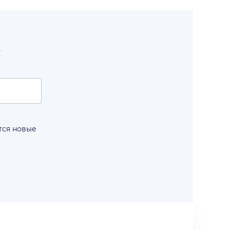
т
тся новые