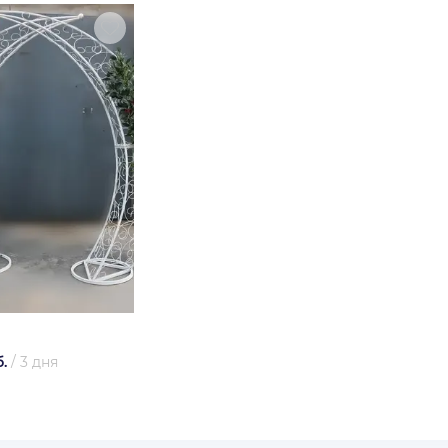
.
/
3 дня