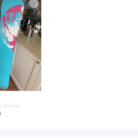
/
3 суток
д