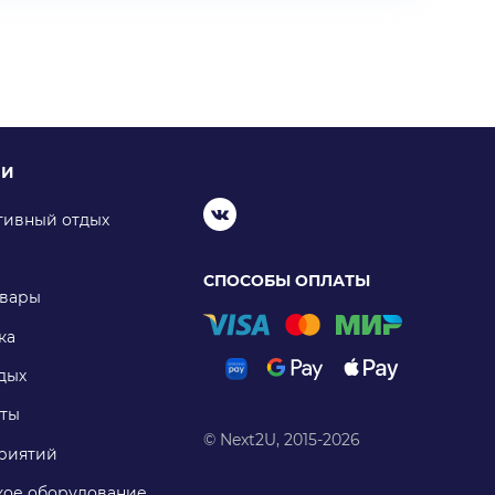
ИИ
тивный отдых
СПОСОБЫ ОПЛАТЫ
овары
ка
дых
ты
© Next2U, 2015-2026
риятий
ое оборудование