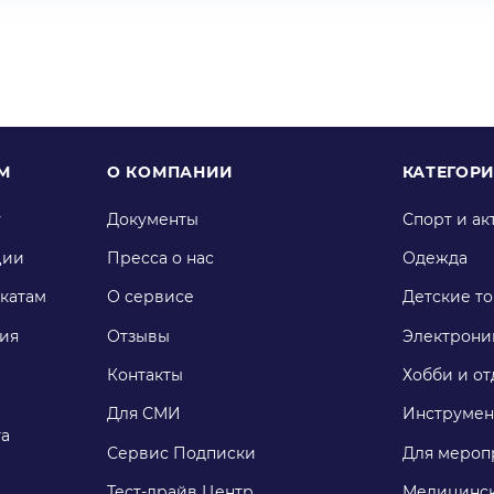
М
О КОМПАНИИ
КАТЕГОР
у
Документы
Спорт и ак
ции
Пресса о нас
Одежда
катам
О сервисе
Детские т
ия
Отзывы
Электрони
Контакты
Хобби и от
Для СМИ
Инструмен
га
Сервис Подписки
Для мероп
Тест-драйв Центр
Медицинск