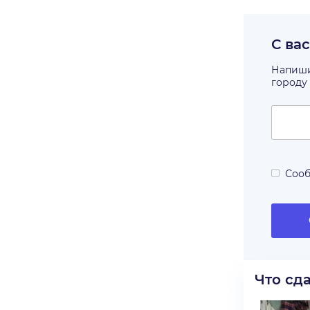
С ва
Напишит
городу
Сооб
Что сд