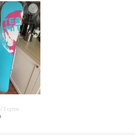
/
3 суток
д