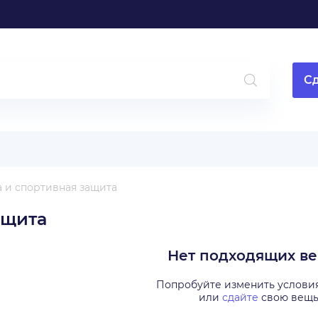
Сд
 и спортивная защита
ащита
Нет подходящих в
Попробуйте изменить услови
или
сдайте
свою вещ