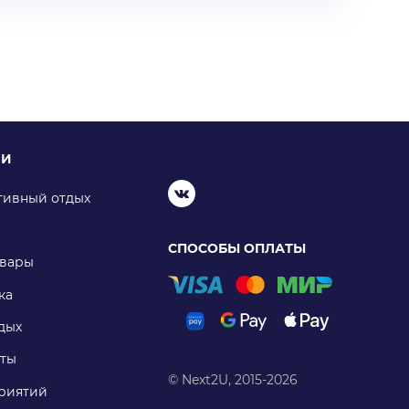
ИИ
тивный отдых
СПОСОБЫ ОПЛАТЫ
овары
ка
дых
ты
© Next2U, 2015-2026
риятий