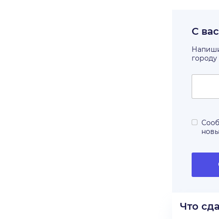
С ва
Напишит
городу
Сооб
нов
Что сд