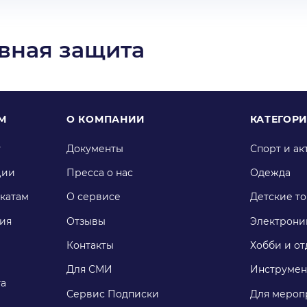
вная защита
М
О КОМПАНИИ
КАТЕГОР
у
Документы
Спорт и ак
ции
Пресса о нас
Одежда
катам
О сервисе
Детские т
ия
Отзывы
Электрони
Контакты
Хобби и от
Для СМИ
Инструмен
га
Сервис Подписки
Для мероп