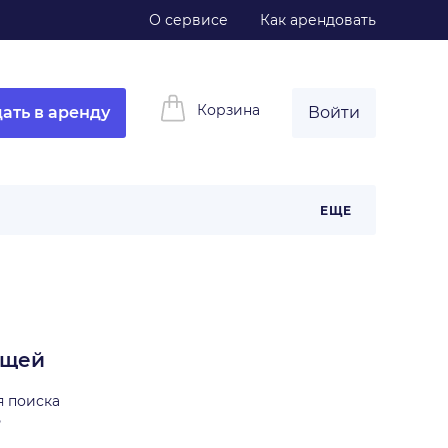
О сервисе
Как арендовать
Корзина
ать в аренду
Войти
ЕЩЕ
ещей
я поиска
ь