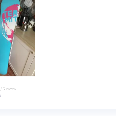
/
3 суток
д