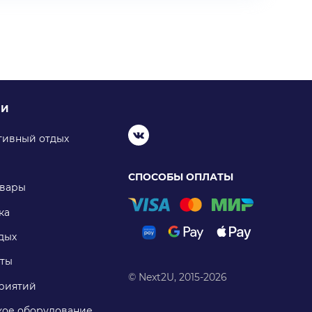
ИИ
тивный отдых
СПОСОБЫ ОПЛАТЫ
овары
ка
дых
ты
© Next2U, 2015-2026
риятий
ое оборудование