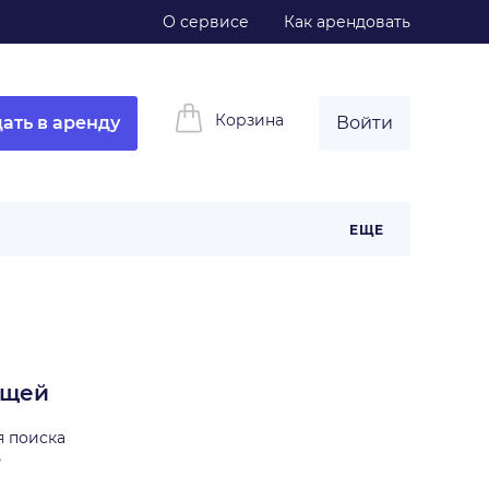
О сервисе
Как арендовать
Корзина
ать в аренду
Войти
ЕЩЕ
ещей
я поиска
ь