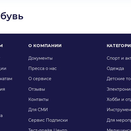
Обувь
М
О КОМПАНИИ
КАТЕГОР
у
Документы
Спорт и ак
ции
Пресса о нас
Одежда
катам
О сервисе
Детские т
ия
Отзывы
Электрони
Контакты
Хобби и от
Для СМИ
Инструмен
га
Сервис Подписки
Для мероп
Тест-драйв Центр
Медицинск