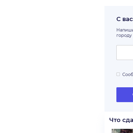
С ва
Напишит
городу
Сооб
Что сд