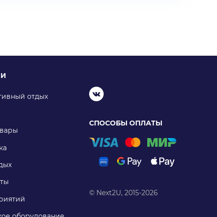
ИИ
тивный отдых
СПОСОБЫ ОПЛАТЫ
овары
ка
дых
ты
© Next2U, 2015-2026
риятий
ое оборудование