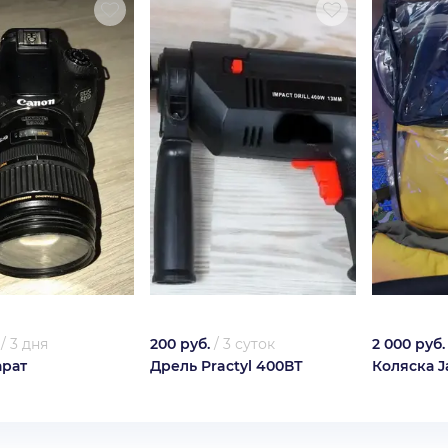
/
3 дня
200 руб.
/
3 суток
2 000 руб.
рат
Дрель Practyl 400ВТ
Коляска J