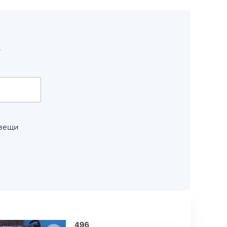
т
 вещи