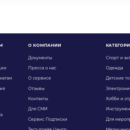
М
О КОМПАНИИ
КАТЕГОР
у
Документы
Спорт и ак
ции
Пресса о нас
Одежда
катам
О сервисе
Детские т
ия
Отзывы
Электрони
Контакты
Хобби и от
Для СМИ
Инструмен
га
Сервис Подписки
Для мероп
Тест-драйв Центр
Медицинск