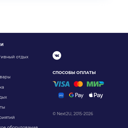
ИИ
тивный отдых
СПОСОБЫ ОПЛАТЫ
овары
ка
дых
ты
© Next2U, 2015-2026
риятий
ое оборудование