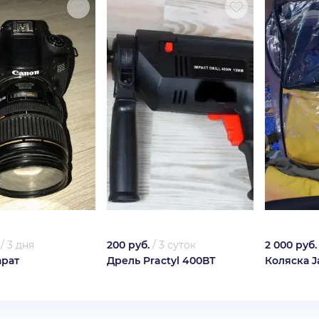
/
3 дня
200 руб.
/
3 суток
2 000 руб.
рат
Дрель Practyl 400ВТ
Коляска J