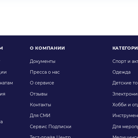
М
О КОМПАНИИ
КАТЕГОР
у
Документы
Спорт и ак
ции
Пресса о нас
Одежда
катам
О сервисе
Детские т
ия
Отзывы
Электрони
Контакты
Хобби и от
Для СМИ
Инструмен
га
Сервис Подписки
Для мероп
Тест-драйв Центр
Медицинск