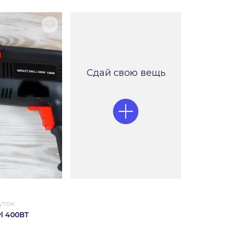
Сдай свою вещь
уток
yl 400ВТ