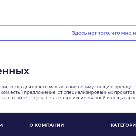
Здесь нет того, что мне 
енных
оли, когда для своего малыша они возьмут вещи в аренду 
ском есть 1 предложение, от специализированных прокатов
чена на сайте — цена останется фиксированной и вещь гара
М
О КОМПАНИИ
КАТЕГОР