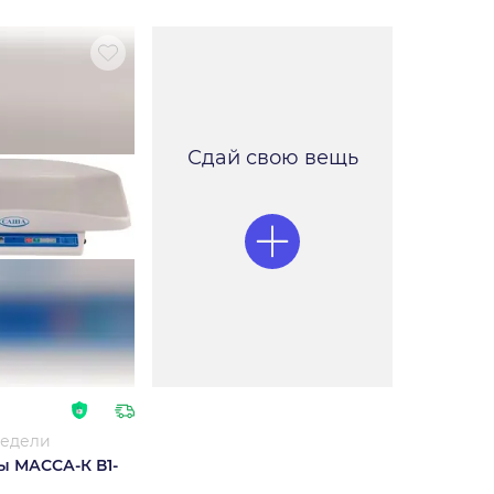
Сдай свою вещь
недели
ы МАССА-К В1-