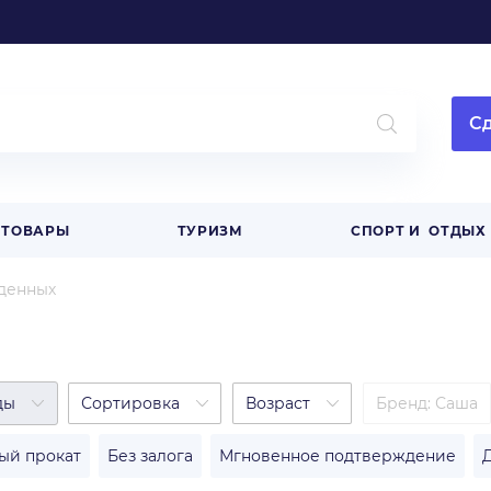
Сд
 ТОВАРЫ
ТУРИЗМ
СПОРТ И ОТДЫХ
денных
ды
Сортировка
Возраст
Бренд
:
Саша
ый прокат
Без залога
Мгновенное подтверждение