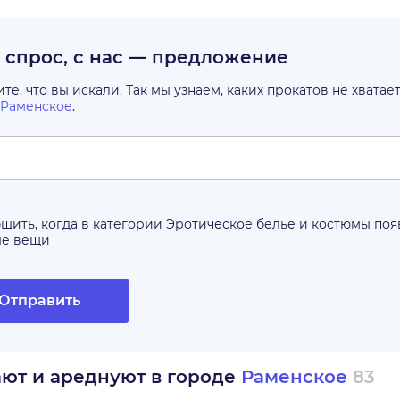
с спрос, с нас — предложение
е, что вы искали. Так мы узнаем, каких прокатов не хватае
Раменское
.
щить, когда в категории
Эротическое белье и костюмы
поя
ые вещи
Отправить
ают и ареднуют в городе
Раменское
83