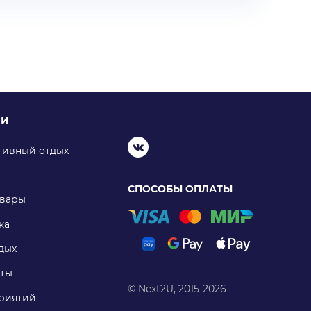
ИИ
тивный отдых
СПОСОБЫ ОПЛАТЫ
овары
ка
дых
ты
© Next2U, 2015-2026
риятий