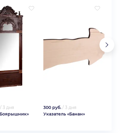
/
3 дня
300 руб.
/
3 дня
550 руб.
/
3
«Боярышник»
Указатель «Банан»
Фотоаппар