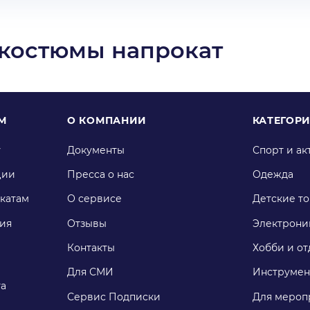
 костюмы напрокат
М
О КОМПАНИИ
КАТЕГОР
у
Документы
Спорт и ак
ции
Пресса о нас
Одежда
катам
О сервисе
Детские т
ия
Отзывы
Электрони
Контакты
Хобби и от
Для СМИ
Инструмен
га
Сервис Подписки
Для мероп