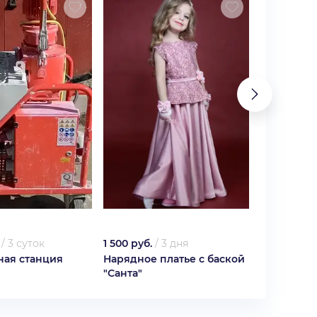
/
3 суток
1 500 руб.
/
3 дня
1 500 руб.
ная станция
Нарядное платье с баской
Нарядное 
"Санта"
шнуровке