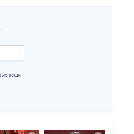
т
овые вещи