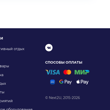
ИИ
тивный отдых
СПОСОБЫ ОПЛАТЫ
овары
ка
дых
ты
© Next2U, 2015-2026
риятий
ое оборудование