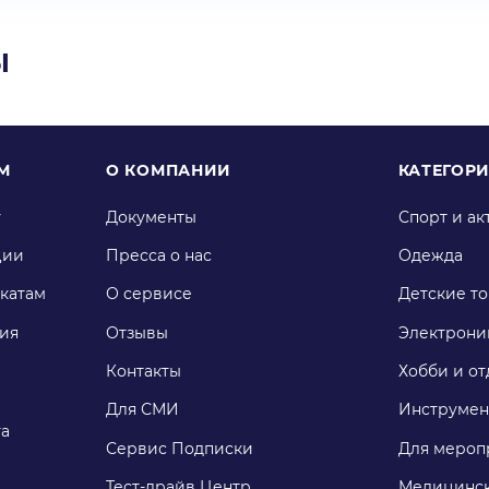
ы
М
О КОМПАНИИ
КАТЕГОР
у
Документы
Спорт и ак
ции
Пресса о нас
Одежда
катам
О сервисе
Детские т
ия
Отзывы
Электрони
Контакты
Хобби и от
Для СМИ
Инструмен
га
Сервис Подписки
Для мероп
Тест-драйв Центр
Медицинск