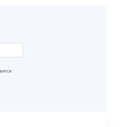
т
вятся