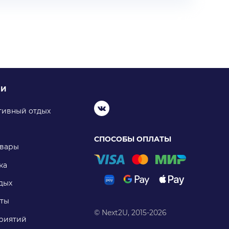
ИИ
тивный отдых
СПОСОБЫ ОПЛАТЫ
овары
ка
дых
ты
© Next2U, 2015-2026
риятий