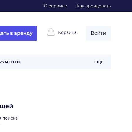
О сервисе
Как арендовать
Корзина
ать в аренду
Войти
РУМЕНТЫ
ЕЩЕ
ещей
я поиска
ь