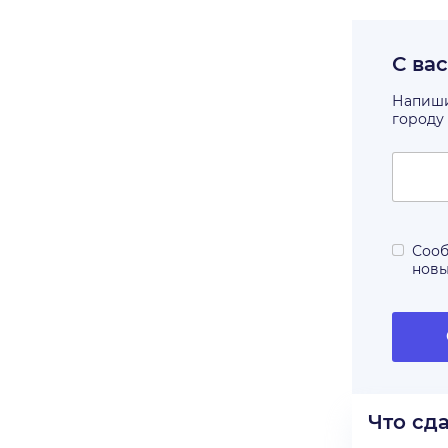
С ва
Напишит
городу
Сооб
нов
Что сд