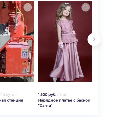
/
3 суток
1 500 руб.
/
3 дня
1 500 руб.
ная станция
Нарядное платье с баской
Нарядное 
"Санта"
шнуровке