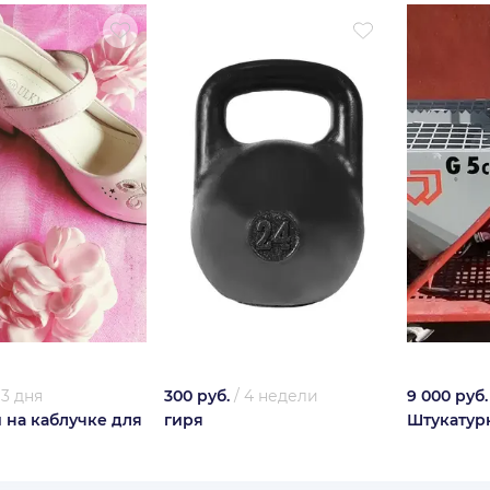
/
3 дня
300 руб.
/
4 недели
9 000 руб.
 на каблучке для
гиря
Штукатур