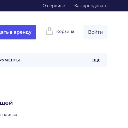
О сервисе
Как арендовать
Корзина
ать в аренду
Войти
РУМЕНТЫ
ЕЩЕ
ещей
я поиска
ь