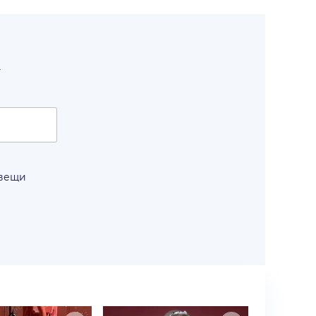
т
 вещи