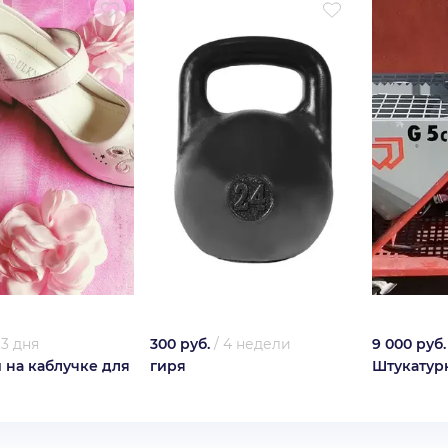
/
3 дня
300 руб.
/
4 недели
9 000 руб.
 на каблучке для
гиря
Штукатур