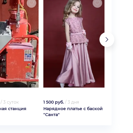
/
3 суток
1 500 руб.
/
3 дня
1 500 руб.
ная станция
Нарядное платье с баской
Нарядное 
"Санта"
шнуровке