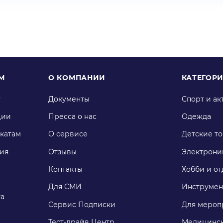
М
О КОМПАНИИ
КАТЕГОР
у
Документы
Спорт и ак
ции
Пресса о нас
Одежда
катам
О сервисе
Детские т
ия
Отзывы
Электрони
Контакты
Хобби и от
Для СМИ
Инструмен
га
Сервис Подписки
Для мероп
Тест-драйв Центр
Медицинск