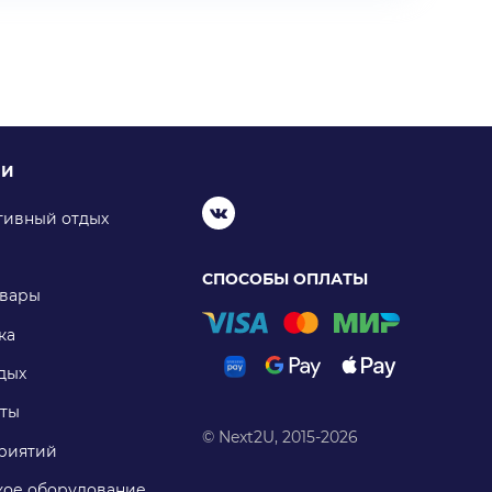
ИИ
тивный отдых
СПОСОБЫ ОПЛАТЫ
овары
ка
дых
ты
© Next2U, 2015-2026
риятий
ое оборудование