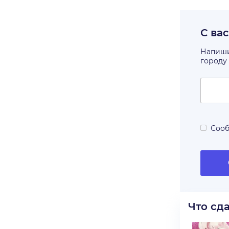
С ва
Напишит
городу
Сооб
Что сд