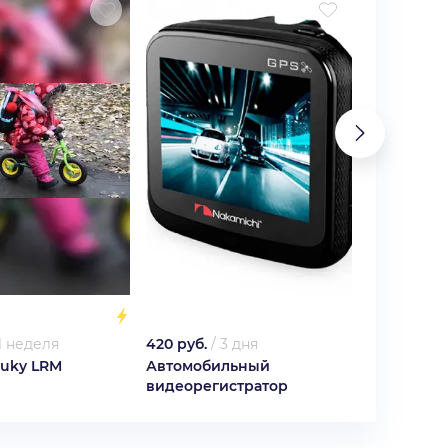
1 неделя
420 руб.
/
3 дня
750 руб.
/
Puky LRM
Автомобильный
Стул-рюкз
)
видеорегистратор