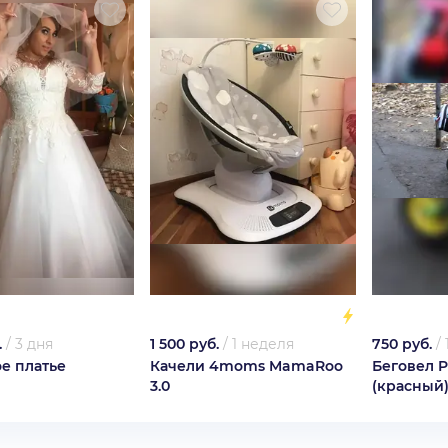
.
/
3 дня
1 500 руб.
/
1 неделя
750 руб.
/
е платье
Качели 4moms MamaRoo
Беговел 
3.0
(красный