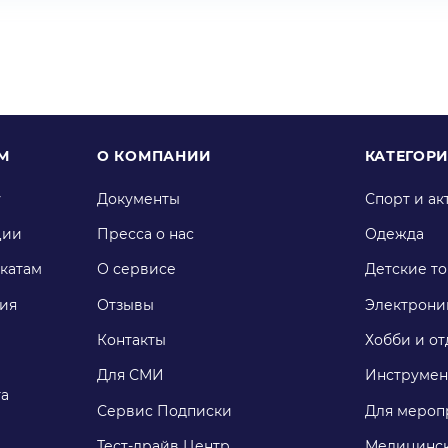
М
О КОМПАНИИ
КАТЕГОР
у
Документы
Спорт и ак
ции
Пресса о нас
Одежда
катам
О сервисе
Детские т
ия
Отзывы
Электрони
Контакты
Хобби и от
Для СМИ
Инструмен
га
Сервис Подписки
Для мероп
Тест-драйв Центр
Медицинск