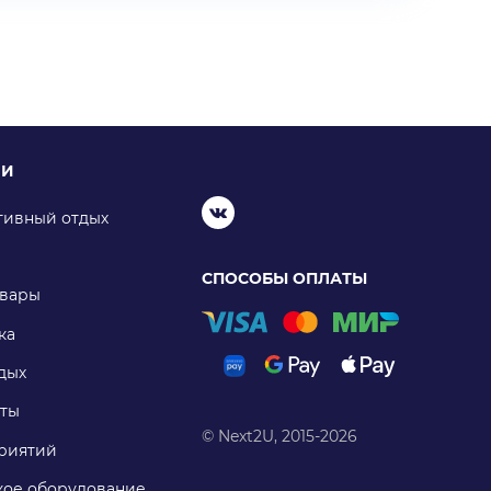
ИИ
тивный отдых
СПОСОБЫ ОПЛАТЫ
овары
ка
дых
ты
© Next2U, 2015-2026
риятий
ое оборудование