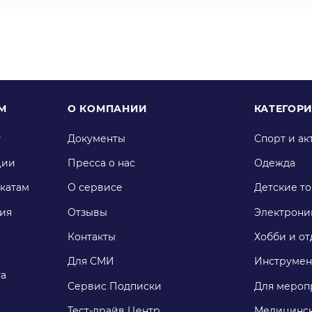
М
О КОМПАНИИ
КАТЕГОР
у
Документы
Спорт и ак
ции
Пресса о нас
Одежда
катам
О сервисе
Детские т
ия
Отзывы
Электрони
Контакты
Хобби и от
Для СМИ
Инструмен
га
Сервис Подписки
Для мероп
Тест-драйв Центр
Медицинск