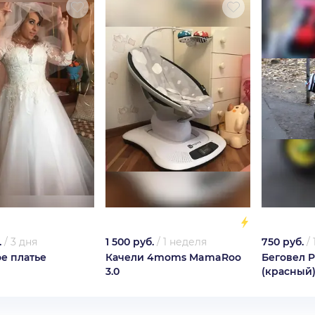
.
/
3 дня
1 500 руб.
/
1 неделя
750 руб.
/
е платье
Качели 4moms MamaRoo
Беговел 
3.0
(красный