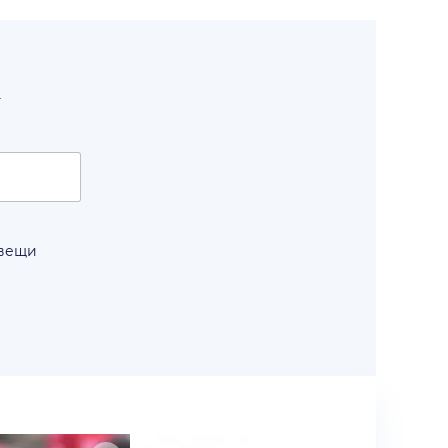
т
 вещи