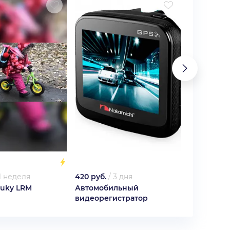
1 неделя
420 руб.
/
3 дня
750 руб.
/
Puky LRM
Автомобильный
Стул-рюкз
)
видеорегистратор