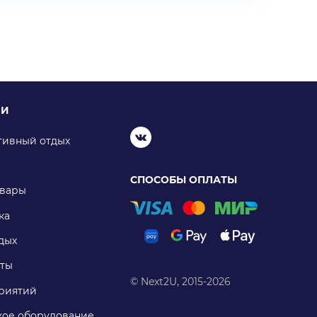
ИИ
тивный отдых
СПОСОБЫ ОПЛАТЫ
овары
ка
дых
ты
© Next2U, 2015-2026
риятий
ое оборудование