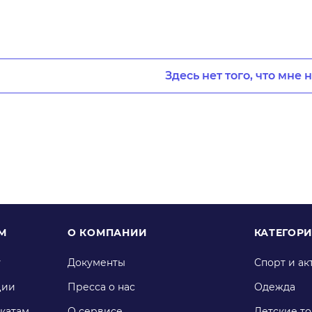
Здесь нет того, что мне 
М
О КОМПАНИИ
КАТЕГОР
у
Документы
Спорт и ак
ции
Пресса о нас
Одежда
катам
О сервисе
Детские т