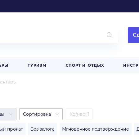
Сд
АРЫ
ТУРИЗМ
СПОРТ И ОТДЫХ
ИНСТ
ентарь
ды
Сортировка
Кол-во: 1
ый прокат
Без залога
Мгновенное подтверждение