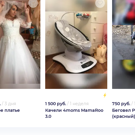
.
/
3 дня
1 500 руб.
/
1 неделя
750 руб.
/
е платье
Качели 4moms MamaRoo
Беговел 
3.0
(красный