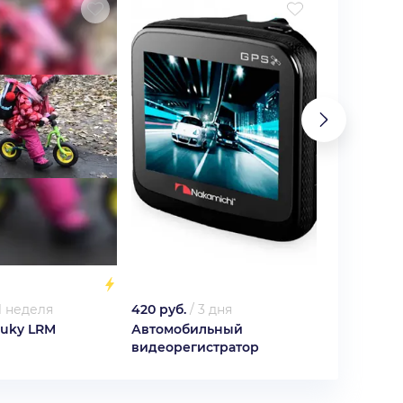
1 неделя
420 руб.
/
3 дня
750 руб.
/
Puky LRM
Автомобильный
Стул-рюкз
)
видеорегистратор