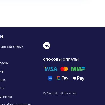
ИИ
тивный отдых
СПОСОБЫ ОПЛАТЫ
овары
ка
дых
ты
© Next2U, 2015-2026
риятий
ое оборудование