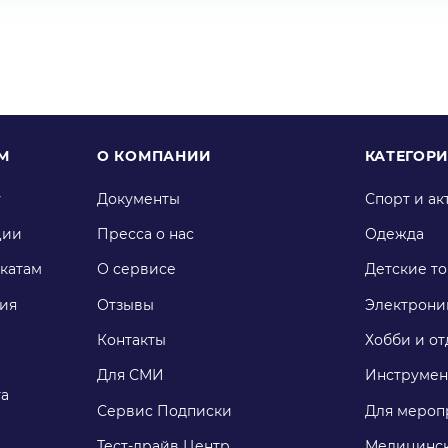
М
О КОМПАНИИ
КАТЕГОР
у
Документы
Спорт и ак
ции
Пресса о нас
Одежда
катам
О сервисе
Детские т
ия
Отзывы
Электрони
Контакты
Хобби и от
Для СМИ
Инструмен
га
Сервис Подписки
Для мероп
Тест-драйв Центр
Медицинск