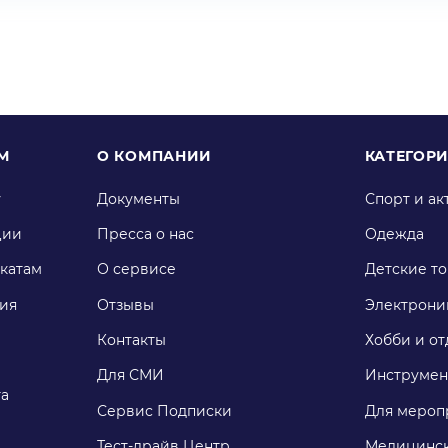
М
О КОМПАНИИ
КАТЕГОР
у
Документы
Спорт и ак
ции
Пресса о нас
Одежда
катам
О сервисе
Детские т
ия
Отзывы
Электрони
Контакты
Хобби и от
Для СМИ
Инструмен
га
Сервис Подписки
Для мероп
Тест-драйв Центр
Медицинск