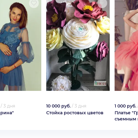
/
3 дня
10 000 руб.
/
3 дня
1 000 руб.
Арина"
Стойка ростовых цветов
Платье "Г
съемным