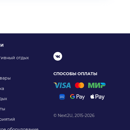
ИИ
тивный отдых
СПОСОБЫ ОПЛАТЫ
овары
ка
дых
ты
© Next2U, 2015-2026
риятий
ое оборудование