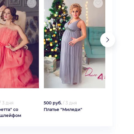
/
3 дня
500 руб.
/
3 дня
500 руб.
/
ретта" со
Платье "Миледи"
Платье "К
 шлейфом