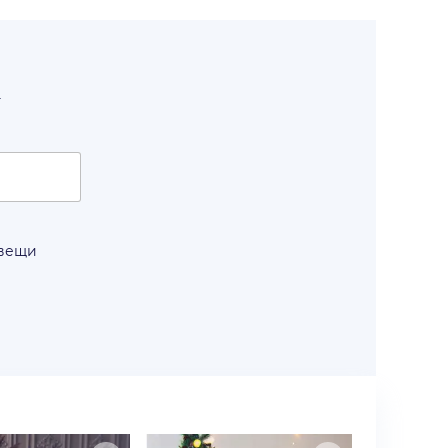
т
 вещи