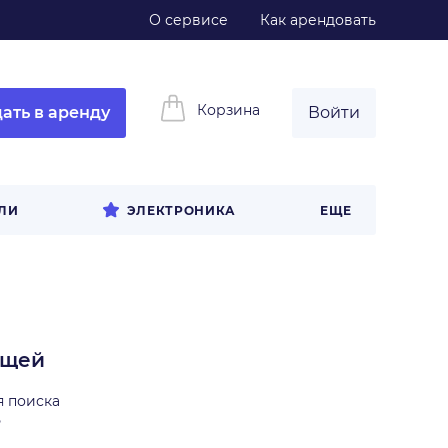
О сервисе
Как арендовать
Корзина
ать в аренду
Войти
ЛИ
ЭЛЕКТРОНИКА
ЕЩЕ
ещей
я поиска
ь