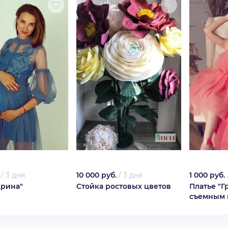
/
3 дня
10 000 руб.
/
3 дня
1 000 руб.
Арина"
Стойка ростовых цветов
Платье "Г
съемным