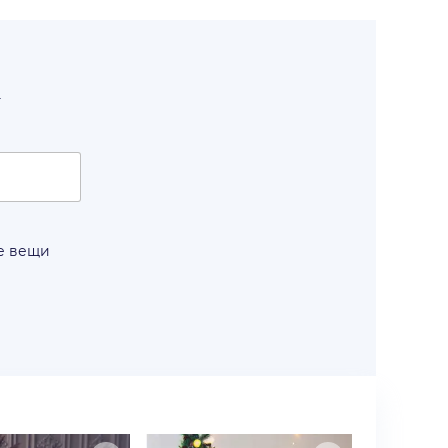
т
е вещи