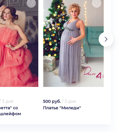
/
3 дня
500 руб.
/
3 дня
500 руб.
/
ретта" со
Платье "Миледи"
Платье "К
 шлейфом