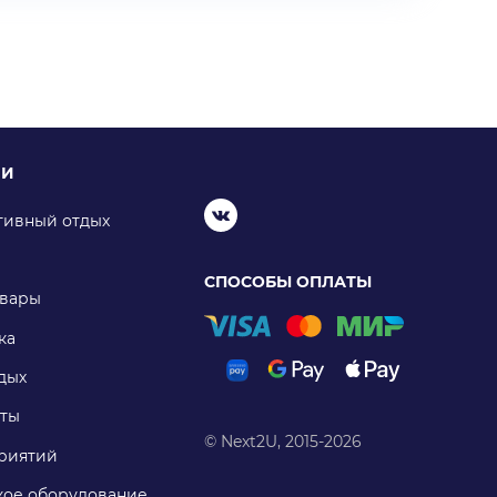
ИИ
тивный отдых
СПОСОБЫ ОПЛАТЫ
овары
ка
дых
ты
© Next2U, 2015-2026
риятий
ое оборудование