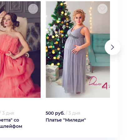
/
3 дня
500 руб.
/
3 дня
500 руб.
/
ретта" со
Платье "Миледи"
Платье "К
 шлейфом