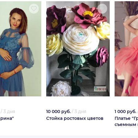
/
3 дня
10 000 руб.
/
3 дня
1 000 руб.
Арина"
Стойка ростовых цветов
Платье "Г
съемным