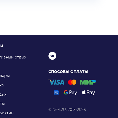
ИИ
тивный отдых
СПОСОБЫ ОПЛАТЫ
овары
ка
дых
ты
© Next2U, 2015-2026
риятий