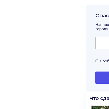
С ва
Напишит
городу
Сооб
Что сд