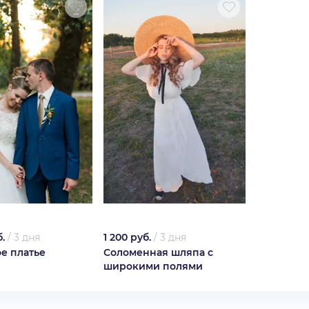
.
/
3 дня
1 200 руб.
/
3 дня
е платье
Соломенная шляпа с
широкими полями