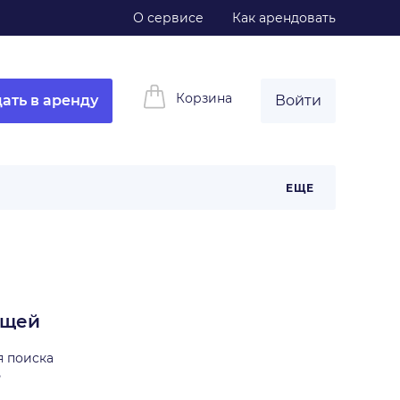
О сервисе
Как арендовать
Корзина
ать в аренду
Войти
ЕЩЕ
ещей
я поиска
ь