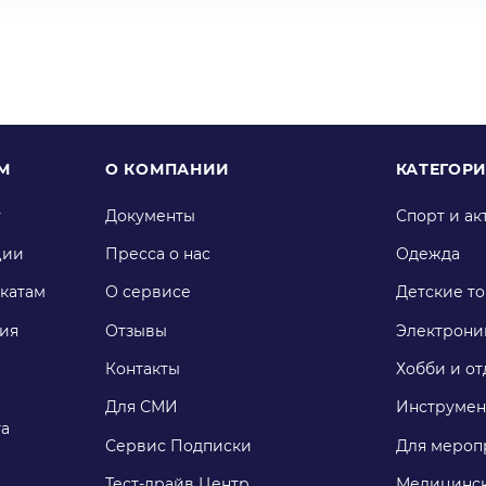
М
О КОМПАНИИ
КАТЕГОР
у
Документы
Спорт и ак
ции
Пресса о нас
Одежда
катам
О сервисе
Детские т
ия
Отзывы
Электрони
Контакты
Хобби и от
Для СМИ
Инструмен
га
Сервис Подписки
Для мероп
Тест-драйв Центр
Медицинск