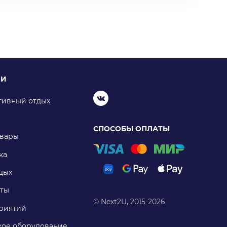
ИИ
тивный отдых
СПОСОБЫ ОПЛАТЫ
овары
ка
дых
ты
© Next2U, 2015-2026
риятий
ое оборудование