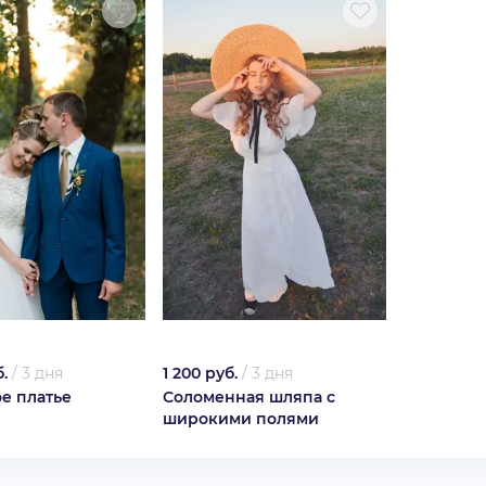
.
/
3 дня
1 200 руб.
/
3 дня
е платье
Соломенная шляпа с
широкими полями