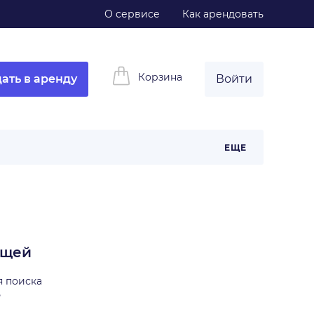
О сервисе
Как арендовать
Корзина
ать в аренду
Войти
ЕЩЕ
ещей
я поиска
ь