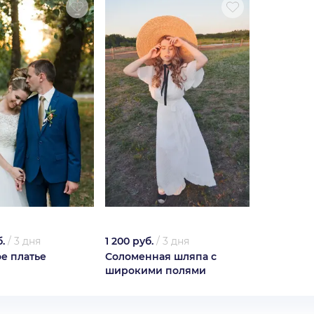
.
/
3 дня
1 200 руб.
/
3 дня
е платье
Соломенная шляпа с
широкими полями