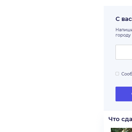
С ва
Напишит
городу
Сооб
Что сд