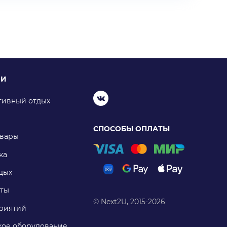
ИИ
тивный отдых
СПОСОБЫ ОПЛАТЫ
овары
ка
дых
ты
© Next2U, 2015-2026
риятий
ое оборудование