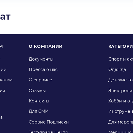
ат
М
О КОМПАНИИ
КАТЕГОР
у
Документы
Спорт и ак
ции
Пресса о нас
Одежда
катам
О сервисе
Детские т
ия
Отзывы
Электрони
Контакты
Хобби и от
Для СМИ
Инструмен
га
Сервис Подписки
Для мероп
Тест-драйв Центр
Медицинск