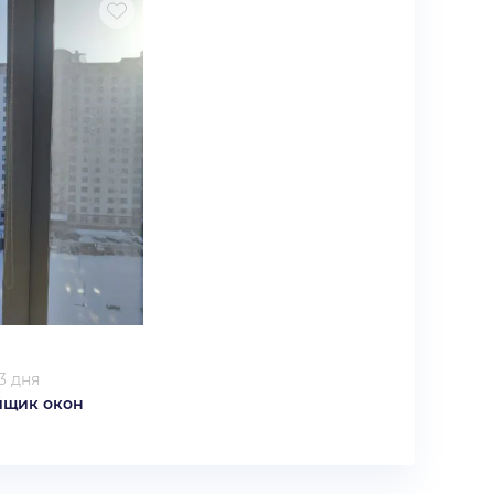
3 дня
йщик окон