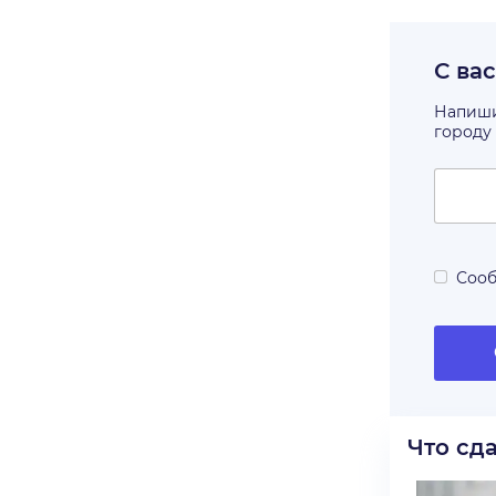
С ва
Напишит
городу
Сооб
Что сд