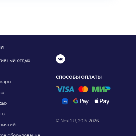
ИИ
тивный отдых
СПОСОБЫ ОПЛАТЫ
овары
ка
дых
ты
© Next2U, 2015-2026
риятий
ое оборудование