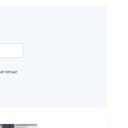
т
вые вещи