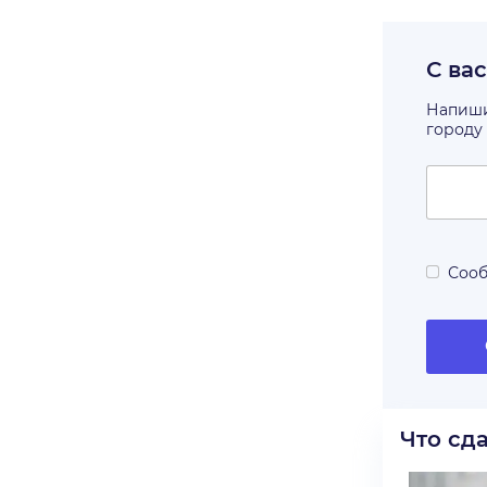
С ва
Напишит
городу
Сооб
Что сд