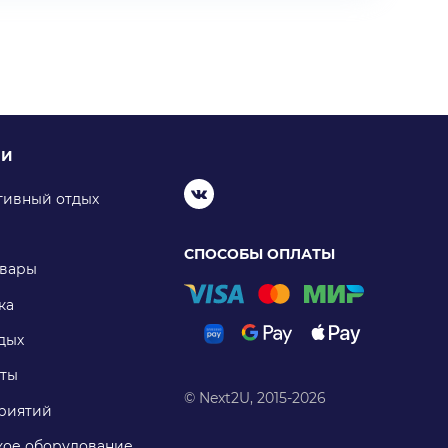
ИИ
тивный отдых
СПОСОБЫ ОПЛАТЫ
овары
ка
дых
ты
© Next2U, 2015-2026
риятий
ое оборудование