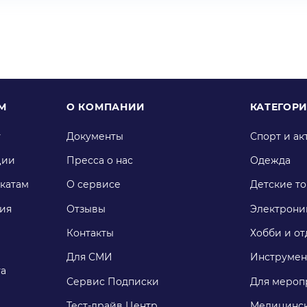
М
О КОМПАНИИ
КАТЕГОР
у
Документы
Спорт и ак
ции
Пресса о нас
Одежда
катам
О сервисе
Детские т
ия
Отзывы
Электрони
Контакты
Хобби и от
Для СМИ
Инструмен
га
Сервис Подписки
Для мероп
Тест-драйв Центр
Медицинск