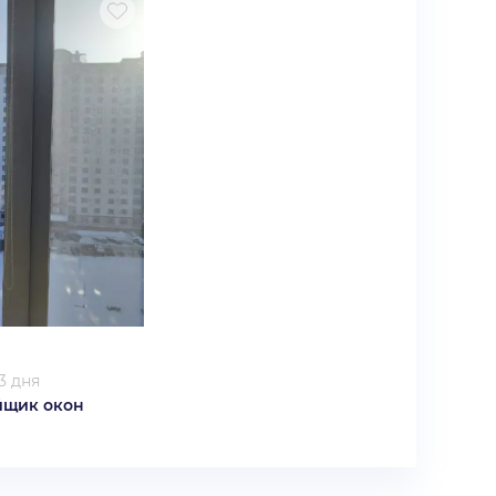
3 дня
йщик окон