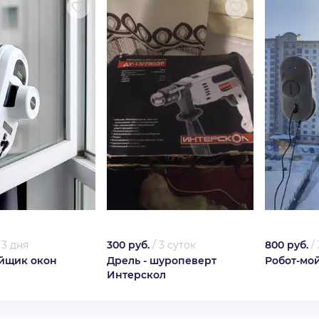
/
3 дня
300 руб.
/
3 суток
800 руб.
/
йщик окон
Дрель - шуропеверт
Робот-мо
Интерскол